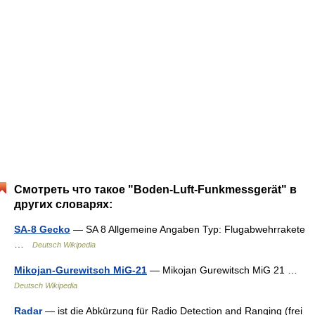
Смотреть что такое "Boden-Luft-Funkmessgerät" в
других словарях:
SA-8 Gecko
— SA 8 Allgemeine Angaben Typ: Flugabwehrrakete
…
Deutsch Wikipedia
Mikojan-Gurewitsch MiG-21
— Mikojan Gurewitsch MiG 21 …
Deutsch Wikipedia
Radar
— ist die Abkürzung für Radio Detection and Ranging (frei