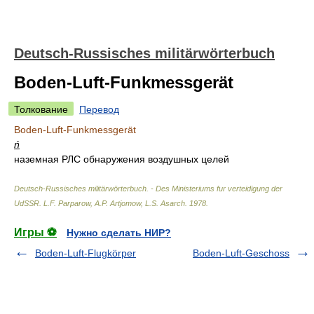
Deutsch-Russisches militärwörterbuch
Boden-Luft-Funkmessgerät
Толкование
Перевод
Boden-Luft-Funkmessgerät
ń
наземная РЛС обнаружения воздушных целей
Deutsch-Russisches militärwörterbuch. - Des Ministeriums fur verteidigung der
UdSSR
.
L.F. Parparow, A.P. Artjomow, L.S. Asarch
.
1978
.
Игры ⚽
Нужно сделать НИР?
Boden-Luft-Flugkörper
Boden-Luft-Geschoss