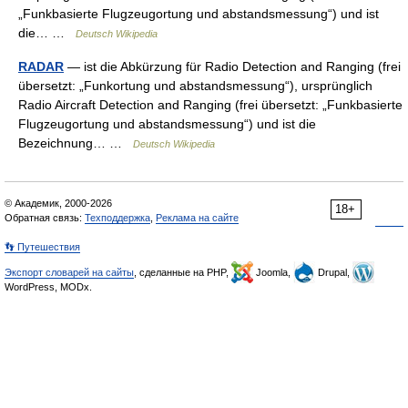
„Funkbasierte Flugzeugortung und abstandsmessung“) und ist
die… …
Deutsch Wikipedia
RADAR
— ist die Abkürzung für Radio Detection and Ranging (frei
übersetzt: „Funkortung und abstandsmessung“), ursprünglich
Radio Aircraft Detection and Ranging (frei übersetzt: „Funkbasierte
Flugzeugortung und abstandsmessung“) und ist die
Bezeichnung… …
Deutsch Wikipedia
© Академик, 2000-2026
18+
Обратная связь:
Техподдержка
,
Реклама на сайте
👣 Путешествия
Экспорт словарей на сайты
, сделанные на PHP,
Joomla,
Drupal,
WordPress, MODx.